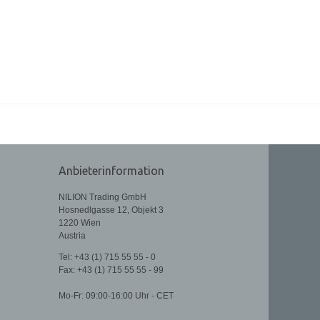
Anbieterinformation
NILION Trading GmbH
Hosnedlgasse 12, Objekt 3
1220 Wien
Austria
Tel: +43 (1) 715 55 55 - 0
Fax:
+43 (1) 715 55 55 - 99
Mo-Fr: 09:00-16:00 Uhr - CET