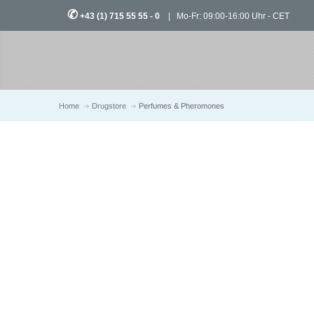
✆
+43 (1) 715 55 55 - 0
| Mo-Fr: 09:00-16:00 Uhr - CET
Home
Drugstore
Perfumes & Pheromones