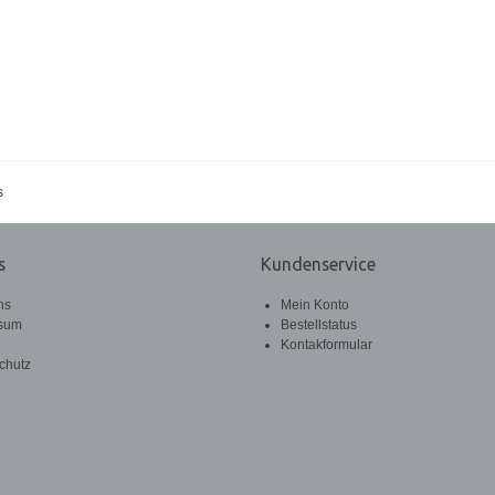
s
s
Kundenservice
ns
Mein Konto
sum
Bestellstatus
Kontakformular
chutz