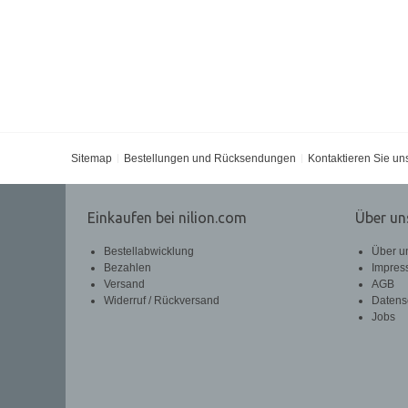
Sitemap
Bestellungen und Rücksendungen
Kontaktieren Sie un
Einkaufen bei nilion.com
Über un
Bestellabwicklung
Über u
Bezahlen
Impres
Versand
AGB
Widerruf / Rückversand
Datens
Jobs