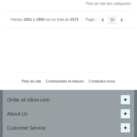
Plan de site des catégories
Articles
1851
à
1900
sur un total de
2575
Page :
38
Plan du site
Commandes et retours
Contactez-nous
Order at nilion.com
About Us
Customer Service