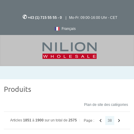
✆
+43 (1) 715 55 55 - 0
| Mo-Fr: 09:00-16:00 Uhr - CET
Français
Produits
Plan de site des catégories
Articles
1851
à
1900
sur un total de
2575
Page :
38